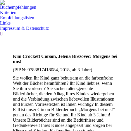
Buchempfehlungen
Kriterien
Empfehlungslisten
Links
Impressum & Datenschutz
Search:
Kim Crockett Corson, Jelena Brezovec: Morgens bei
uns!
(ISBN: 9783817418084, 2018, ab 3 Jahre)
Sie wollen Ihr Kind ganz behutsam an die farbenfrohe
Welt der Bücher heranführen? Ihr Kind liebt es, wenn
Sie ihm vorlesen? Sie suchen altersgerechte
Bilderbücher, die den Alltag Ihres Kindes wiedergeben
und die Verbindung zwischen liebevollen Illustrationen
und kurzen Vorlesetexten ist Ihnen wichtig? In diesem
Fall ist unser Circon Bilderderbuch „Morgens bei uns!“
genau das Richtige für Sie und Ihr Kind ab 3 Jahren!
Unsere Bilderbücher sind an die Bedürfnisse und
Gedankenwelt Ihres Kindes angepasst und sorgen bei
Eltern und Kindern für freudige Lesestunden.