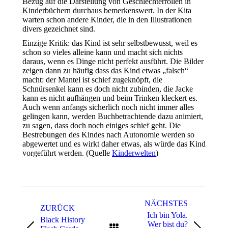
Bezug auf die Darstellung von Geschlechterrollen in
Kinderbüchern durchaus bemerkenswert. In der Kita
warten schon andere Kinder, die in den Illustrationen
divers gezeichnet sind.
Einzige Kritik: das Kind ist sehr selbstbewusst, weil es
schon so vieles alleine kann und macht sich nichts
daraus, wenn es Dinge nicht perfekt ausführt. Die Bilder
zeigen dann zu häufig dass das Kind etwas „falsch“
macht: der Mantel ist schief zugeknöpft, die
Schnürsenkel kann es doch nicht zubinden, die Jacke
kann es nicht aufhängen und beim Trinken kleckert es.
Auch wenn anfangs sicherlich noch nicht immer alles
gelingen kann, werden Buchbetrachtende dazu animiert,
zu sagen, dass doch noch einiges schief geht. Die
Bestrebungen des Kindes nach Autonomie werden so
abgewertet und es wirkt daher etwas, als würde das Kind
vorgeführt werden. (Quelle
Kinderwelten
)
Project
navigation
NÄCHSTES
ZURÜCK
Ich bin Yola.
Black History
Wer bist du?