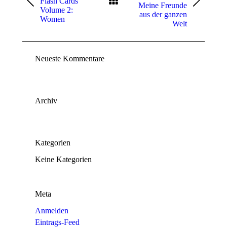
Flash Cards
Previous
Next
Meine Freunde
Volume 2:
project:
project:
aus der ganzen
Women
Welt
Neueste Kommentare
Archiv
Kategorien
Keine Kategorien
Meta
Anmelden
Eintrags-Feed