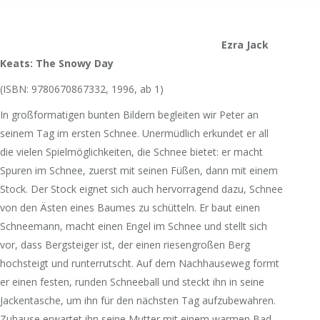
Ezra Jack
Keats: The Snowy Day
(ISBN: 9780670867332, 1996, ab 1)
In großformatigen bunten Bildern begleiten wir Peter an
seinem Tag im ersten Schnee. Unermüdlich erkundet er all
die vielen Spielmöglichkeiten, die Schnee bietet: er macht
Spuren im Schnee, zuerst mit seinen Füßen, dann mit einem
Stock. Der Stock eignet sich auch hervorragend dazu, Schnee
von den Ästen eines Baumes zu schütteln. Er baut einen
Schneemann, macht einen Engel im Schnee und stellt sich
vor, dass Bergsteiger ist, der einen riesengroßen Berg
hochsteigt und runterrutscht. Auf dem Nachhauseweg formt
er einen festen, runden Schneeball und steckt ihn in seine
Jackentasche, um ihn für den nächsten Tag aufzubewahren.
Zuhause erwartet ihn seine Mutter mit einem warmen Bad.