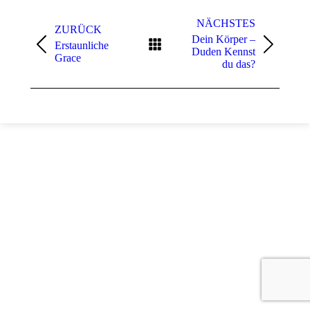
Project
navigation
NÄCHSTES
ZURÜCK
Dein Körper –
Erstaunliche
Previous
Next
Duden Kennst
Grace
project:
project:
du das?