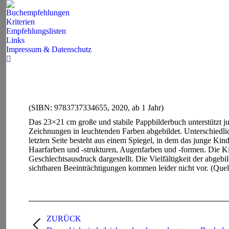
Buchempfehlungen
Kriterien
Empfehlungslisten
Links
Impressum & Datenschutz
Search:
(SIBN: 9783737334655, 2020, ab 1 Jahr)
Das 23×21 cm große und stabile Pappbilderbuch unterstützt j
Zeichnungen in leuchtenden Farben abgebildet. Unterschiedli
letzten Seite besteht aus einem Spiegel, in dem das junge Ki
Haarfarben und -strukturen, Augenfarben und -formen. Die Kin
Geschlechtsausdruck dargestellt. Die Vielfältigkeit der abge
sichtbaren Beeinträchtigungen kommen leider nicht vor. (Que
Project
navigation
ZURÜCK
Previous