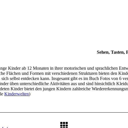
Sehen, Tasten, 
unge Kinder ab 12 Monaten in ihrer motorischen und sprachlichen Entw
che Flächen und Formen mit verschiedenen Strukturen bieten den Kinder
nd sich selbst entdecken kann. Insgesamt gibt es im Buch Fotos von 6 v
der üben unterschiedliche Aktivitäten aus und sind hinsichtlich Kleidu
bildeten Kinder bietet den jungen Kindern zahlreiche Wiedererkennung
lle
Kinderwelten
)
Next